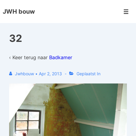
↓
JWH bouw
Doorgaan
Men
naar
hoofdinhoud
32
‹ Keer terug naar
Badkamer
Jwhbouw
•
Apr 2, 2013
Geplaatst In