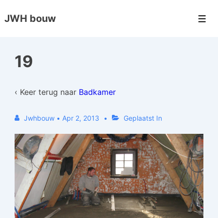
↓
JWH bouw
Doorgaan
Men
naar
hoofdinhoud
19
‹ Keer terug naar
Badkamer
Jwhbouw
•
Apr 2, 2013
Geplaatst In