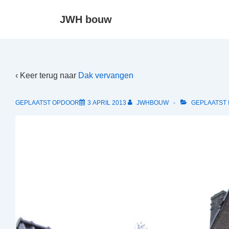
↓
JWH bouw
Doorgaan
naar
hoofdinhoud
‹ Keer terug naar
Dak vervangen
GEPLAATST OPDOOR
3 APRIL 2013
JWHBOUW
GEPLAATST 