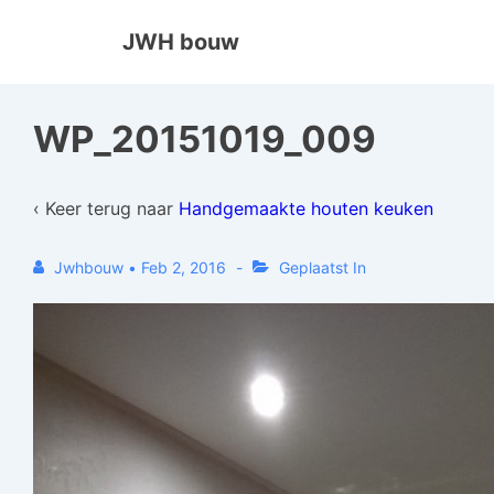
↓
JWH bouw
Doorgaan
naar
hoofdinhoud
WP_20151019_009
‹ Keer terug naar
Handgemaakte houten keuken
Jwhbouw
•
Feb 2, 2016
Geplaatst In