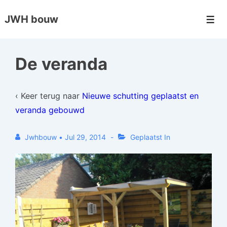
↓
JWH bouw
Doorgaan
Men
naar
hoofdinhoud
De veranda
‹ Keer terug naar
Nieuwe schutting geplaatst en
veranda gebouwd
Jwhbouw
•
Jul 29, 2014
Geplaatst In